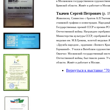
в Московском государственном художественн
Брянской области.
Живёт и работает в Москв
Ткачев Сергей Петрович
(р. 1
Живописец. Совместно с братом А.П.Ткачевы
станковой графики и иллюстрации.
Народный
Государственных премий СССР и премии РС
Отечественной войны.
Награжден серебряно
Министерства культуры СССР, серебряной м
медалью им. М.Б.Грекова, золотой медалью
«Дружба народов», орденами «Боевого Красн
Германией».
Учился в Витебском художестве
Окончил Московский государственный инстит
Отечественной войны, был тяжело ранен.
Уч
области.
Живёт и работает в Москве.
Вернуться к выставке "70