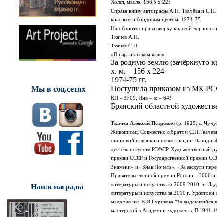
Холст, масло, 156,5 х 225
Справа внизу автографы А.П. Ткачёва и С.П.
красным и бордовым цветом: 1974-75
На обороте справа вверху краской чёрного ц
Ткачев А.П.
Ткачев С.П.
«В партизанском крае»
За родную землю (зачёркнуто 
х. м. 156 х 224
1974-75 гг.
Поступила приказом из МК РСФ
Мы в соц.сетях
КП – 3709, Инв – ж – 643
Брянский областной художест
Ткачев Алексей Петрович
(р. 1925, с. Чучу
Живописец. Совместно с братом С.П.Ткачевы
станковой графики и иллюстрации.
Народный
деятель искусств РСФСР.
Художественный ру
премии СССР и Государственной премии СС
Знамени» и «Знак Почета», «За заслуги пере
Правительственной премии России – 2006 и 
литературы и искусства за 2009-2010 гг. Л
Наши награды
литературы и искусства за 2010 г. Удостое
медалью им. В.И.Сурикова "За выдающийся в
мастерской в Академии художеств.
В 1941-1