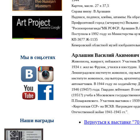
1944
Картон, масло. 27 х 37,5
Справа внизу:
В.Арлашин
Надписи, подписи, клейма, штампы: На обра
Прифронтовой город (зачеркнуто) Вильнюс 
"Росизопропаганда"МК РСФСР: Арлашин В.А
Поступила в 1992 году из Министерства ку
КП-3677 Ж-1135
Кемеровский областной музей изобразительн
Арлашин Василий Акимович
Мы в соц.сетях
Живописец, жанрист, пейзажист.
Участник В
1934 г. жил во Фрунзе, учился в изостудии
Ленинградском институте живописи, скульп
институте живописи, скульптуры, архитекту
автоматчиков. В 1944 году по ходатайству 
1946 (1945?) года. Гвардии лейтенант. В с
(1951?) учеба в Московском государственно
П.Покаржевского.
Участник выставок с 193
«Киргизская ССР» на ВСХВ.
Награжден орде
Отечественной войне 1941-1945 гг.".
Наши награды
Вернуться к выставке "70