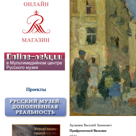
Проекты
Арлашин Василий Акимович
Прифронтовой Вильнюс