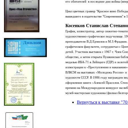
его обитателей в последние дни войны (впе
Цикл цветных гравюр "Красное вино Победы"
вышедшего в издательстве "Современник" в 1
Косенков Станислав Степано
График, иллюстратор
,
автор
сюжетно-темати
художественно-графическое педучилище
.
19
преподаватели
В.Д.Ермилов и М.З.Фрадкин.
графическом
факультете,
сотруднич
ал
с Цент
детей.
Участник выставок с 1967 г. Член Со
общество, а затем открыта Пушкинская библ
медалью ИБА-71 в Лейпциге (ГДР) и золотой
иллюстрации к «Преступлению и наказанию»
ВЛКСМ на выставках «Молодежь России» и
художеств СССР. В 1986 году награжден мед
оформление книги «Алексей Прасолов. Стихо
премию на Международном конкурсе экслибр
музей-мастерская художника (филиал Белг
ор
Вернуться к выставке "70