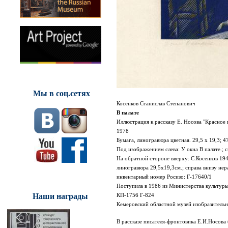
Мы в соц.сетях
Косенков Станислав Степанович
В палате
Иллюстрация к рассказу Е. Носова "Красное
1978
Бумага, линогравюра цветная. 29,5 х 19,3; 4
Под изображением слева: У окна В палате.; с
На обратной стороне вверху: С.Косенков 1941
линогравюра 29,5х19,3см.; справа внизу не
инвентарный номер Росизо: Г-17640/1
Поступила в 1986 из Министерства культу
Наши награды
КП-1756 Г-824
Кемеровский областной музей изобразительн
В рассказе писателя-фронтовика Е.И.Носова