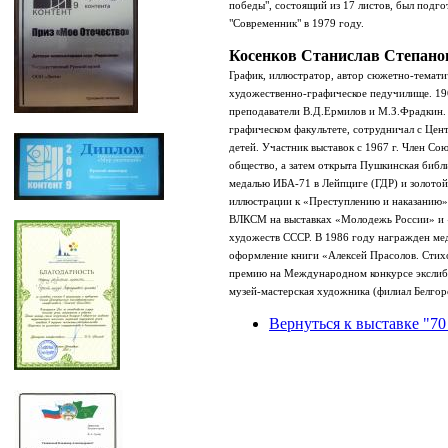
победы", состоящий из 17 листов, был подго
"Современник" в 1979 году.
Косенков Станислав Степано
График, иллюстратор
,
автор
сюжетно-темати
художественно-графическое педучилище
.
19
преподаватели
В.Д.Ермилов и М.З.Фрадкин.
графическом
факультете,
сотруднич
ал
с Цент
детей.
Участник выставок с 1967 г. Член Со
общество, а затем открыта Пушкинская библ
медалью ИБА-71 в Лейпциге (ГДР) и золотой
иллюстрации к «Преступлению и наказанию»
ВЛКСМ на выставках «Молодежь России» и
художеств СССР. В 1986 году награжден мед
оформление книги «Алексей Прасолов. Стихо
премию на Международном конкурсе экслибр
музей-мастерская художника (филиал Белг
ор
Вернуться к выставке "70