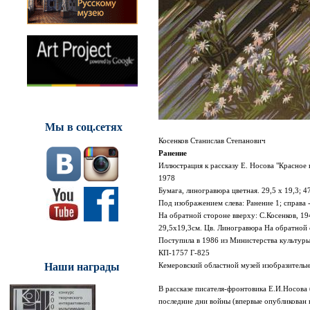
Мы в соц.сетях
Косенков Станислав Степанович
Ранение
Иллюстрация к рассказу Е. Носова "Красное
1978
Бумага, линогравюра цветная. 29,5 х 19,3; 4
Под изображением слева:
Ранение 1; справа 
На обратной стороне вверху:
С.Косенков, 19
29,5х19,3см. Цв. Линогравюра
На обратной с
Поступила в 1986 из Министерства культу
КП-1757 Г-825
Наши награды
Кемеровский областной музей изобразительн
В рассказе писателя-фронтовика Е.И.Носова 
последние дни войны (впервые опубликован