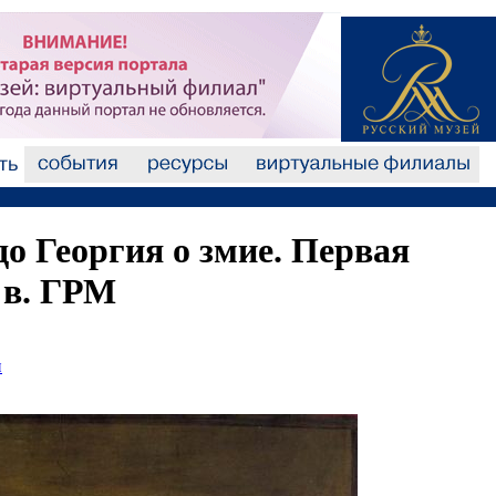
о Георгия о змие. Первая
 в. ГРМ
и