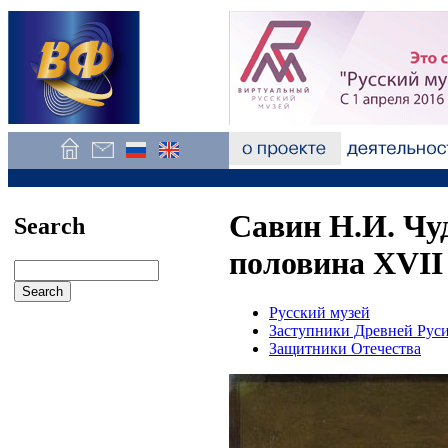
Савин Н.И. Чуд
Search
половина XVII
Русский музей
Заступники Древней Рус
Защитники Отечества