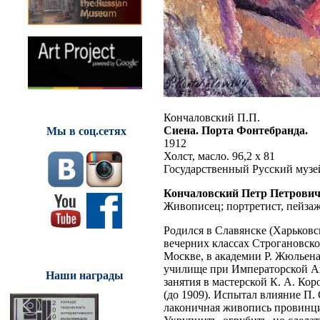
Кончаловский П.П.
Сиена. Порта Фонтебранда.
Мы в соц.сетях
1912
Холст, масло. 96,2 x 81
Государственный Русский музе
Кончаловский Петр Петрович 
Живописец; портретист, пейзаж
Родился в Славянске (Харьковс
вечерних классах Строгановск
Москве, в академии Р. Жюльен
училище при Императорской Ак
Наши награды
занятия в мастерской К. А. Ко
(до 1909). Испытал влияние П.
лаконичная живопись провинци