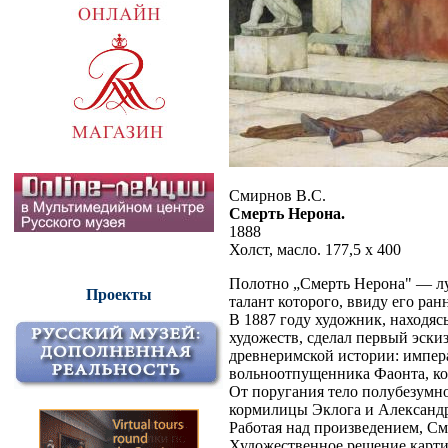
Смирнов В.С.
Смерть Нерона.
1888
Холст, масло. 177,5 х 400
Полотно „Смерть Нерона" — лу
Проекты
талант которого, ввиду его ран
В 1887 году художник, находяс
художеств, сделал первый эск
древнеримской истории: импера
вольноотпущенника Фаонта, ко
От поругания тело полубезумн
кормилицы Эклога и Александри
Работая над произведением, С
Художественное решение карти