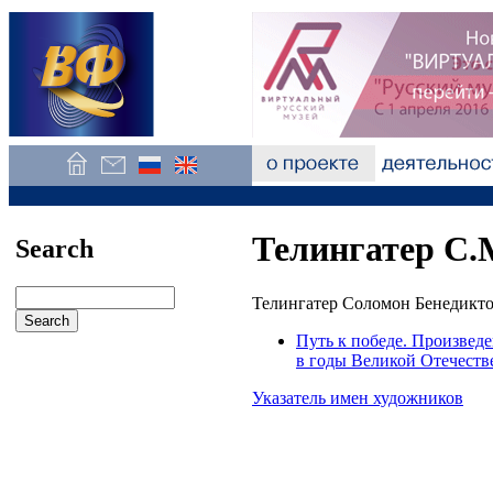
Телингатер С.
Search
Телингатер Соломон Бенедикто
Путь к победе. Произведе
в годы Великой Отечест
Указатель имен художников