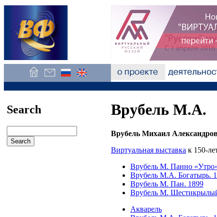
Врубель М.А.
Search
Врубель Михаил Александрови
Виртуальная выставка
к 150-ле
Врубель М. Панно «Утро»
Врубель М.А. Богатырь. 
Врубель М. Пан. 1899
Врубель М. Шестикрылый
Акварель