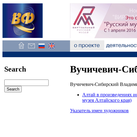
Вучичевич-Сиб
Search
Вучичевич-Сибирский Владими
Алтай в произведениях и
музея Алтайского края)
Указатель имен художников