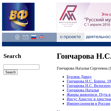
Гончарова Н.С
Search
Гончарова Наталья Сергеевна (
Бурлюк Давид
Гончарова Н.С. Борцы. 1
Гончарова Н.С. Велосипед
Гончарова Наталья
Жанры живописи. Путь в 
Иисус Христос в христиа
Импрессионизм в России