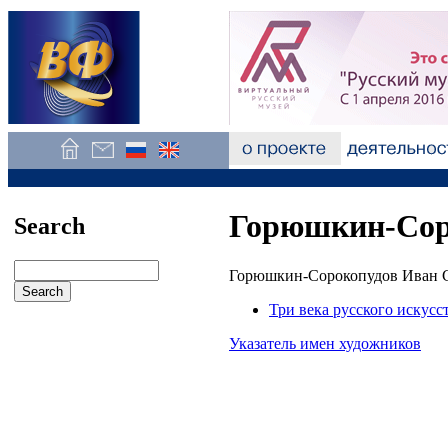
Горюшкин-Сор
Search
Горюшкин-Сорокопудов Иван С
Три века русского искусс
Указатель имен художников