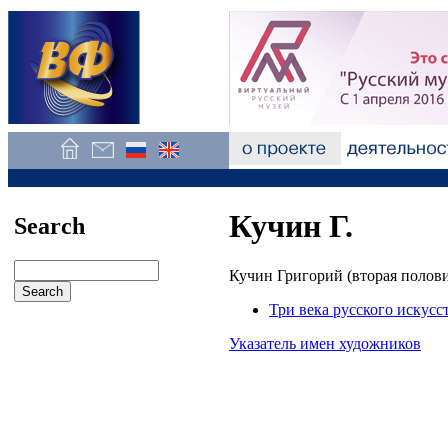
Кучин Г.
Search
Кучин Григорий (вторая полови
Три века русского искусс
Указатель имен художников