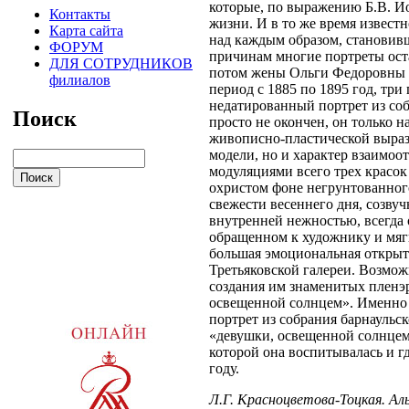
которые, по выражению Б.В. Ио
Контакты
жизни. И в то же время извест
Карта сайта
над каждым образом, становив
ФОРУМ
причинам многие портреты оста
ДЛЯ СОТРУДНИКОВ
потом жены Ольги Федоровны и
филиалов
период с 1885 по 1895 год, тр
недатированный портрет из соб
Поиск
просто не окончен, он только н
живописно-пластической выраз
модели, но и характер взаимо
модуляциями всего трех красок 
охристом фоне негрунтованног
свежести весеннего дня, созву
внутренней нежностью, всегда 
обращенном к художнику и мяг
большая эмоциональная открыто
Третьяковской галереи. Возмож
создания им знаменитых пленэ
освещенной солнцем». Именно 
портрет из собрания барнаульск
«девушки, освещенной солнцем
которой она воспитывалась и г
году.
Л.Г. Красноцветова-Тоцкая. А