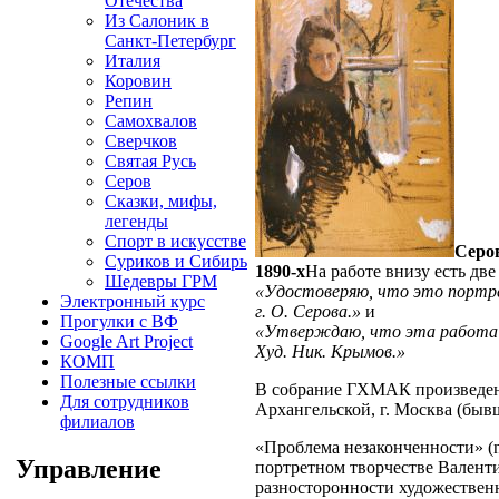
Отечества
Из Салоник в
Санкт-Петербург
Италия
Коровин
Репин
Самохвалов
Сверчков
Святая Русь
Серов
Сказки, мифы,
легенды
Спорт в искусстве
Серов
Суриков и Сибирь
1890-х
На работе внизу есть две
Шедевры ГРМ
«Удостоверяю, что это портрет
Электронный курс
г. О. Серова.»
и
Прогулки с ВФ
«Утверждаю, что эта работа п
Google Art Project
Худ. Ник. Крымов.»
КОМП
Полезные ссылки
В собрание ГХМАК произведени
Для сотрудников
Архангельской, г. Москва (быв
филиалов
«Проблема незаконченности» (n
Управление
портретном творчестве Валент
разносторонности художествен