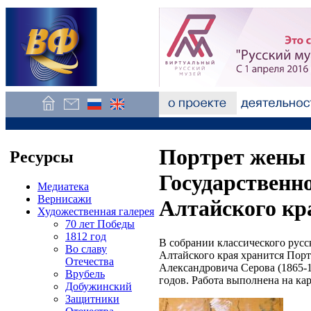
Портрет жены 
Ресурсы
Государственно
Медиатека
Вернисажи
Алтайского кр
Художественная галерея
70 лет Победы
1812 год
В собрании классического русс
Во славу
Алтайского края хранится Пор
Отечества
Александровича Серова (1865-1
Врубель
годов. Работа выполнена на кар
Добужинский
Защитники