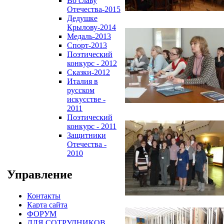
Во славу
Отечества-2015
Дедушке
Крылову-2014
Медаль-2013
Спорт-2013
Поэтический
конкурс - 2012
Сказки-2012
Италия в
русском
искусстве -
2011
Поэтический
конкурс - 2011
Защитники
Отечества -
2010
Управление
Контакты
Карта сайта
ФОРУМ
ДЛЯ СОТРУДНИКОВ