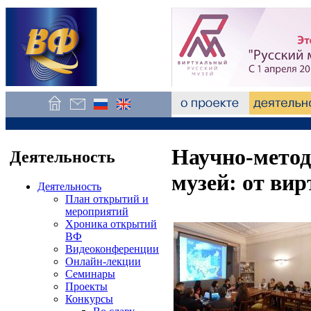
Научно-метод
Деятельность
музей: от ви
Деятельность
План открытий и
мероприятий
Хроника открытий
ВФ
Видеоконференции
Онлайн-лекции
Семинары
Проекты
Конкурсы