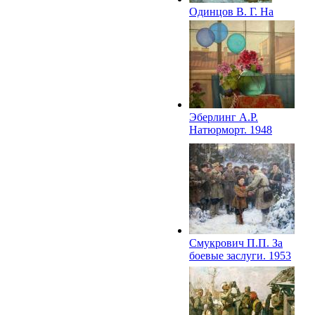
Одинцов В. Г. На
огневой позиции.
1942
Эберлинг А.Р.
Натюрморт. 1948
Смукрович П.П. За
боевые заслуги. 1953