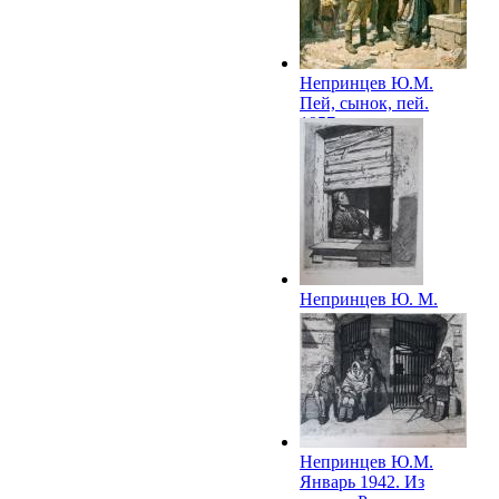
Непринцев Ю.М.
Пей, сынок, пей.
1957
Непринцев Ю. М.
Апрель 1942. Из
серии «Рассказы о
ленинградцах».
1960–1961
Непринцев Ю.М.
Январь 1942. Из