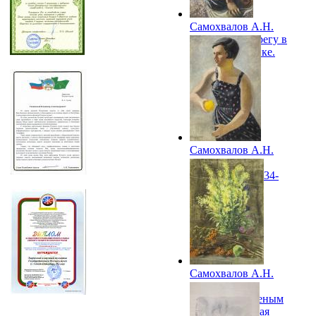
Самохвалов А.Н.
Девочка на берегу в
красной косынке.
1934
Самохвалов А.Н.
Девочка с
апельсином. 1934-
1935
Самохвалов А.Н.
Натюрморт с
рябиной и зеленым
яблоком. Первая