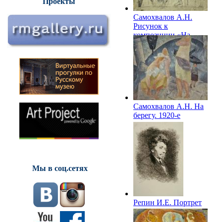
Проекты
Самохвалов А.Н.
Рисунок к
композиции «На
берегу». 1920-е
Самохвалов А.Н. На
берегу. 1920-е
Мы в соц.сетях
Репин И.Е. Портрет
художника
Шиндлера. 1920.