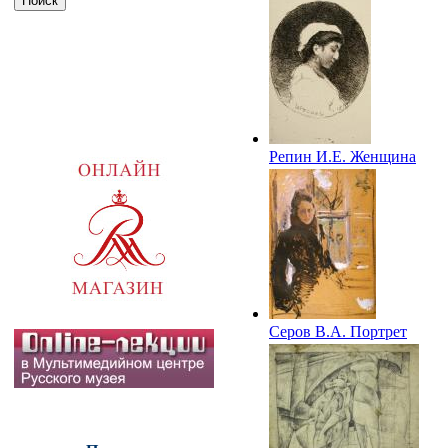
Репин И.Е. Женщина
в чепце. 1870.
ГХМАК
Серов В.А. Портрет
жены О.Ф.Серовой.
Конец 1880-х -
начало 1890-х