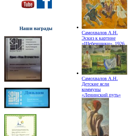
ГХМАК
Наши награды
Самохвалов А.Н.
Эскиз к картине
«Щебенщики». 1926
Самохвалов А.Н.
Детские ясли
коммуны
«Ленинский путь»
1931-1932