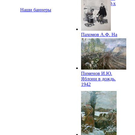
половина 1940-х
Наши баннеры
Пахомов А.Ф. На
Неву за водой. 1942
Пименов И.Ю.
Яблони в дождь.
1942