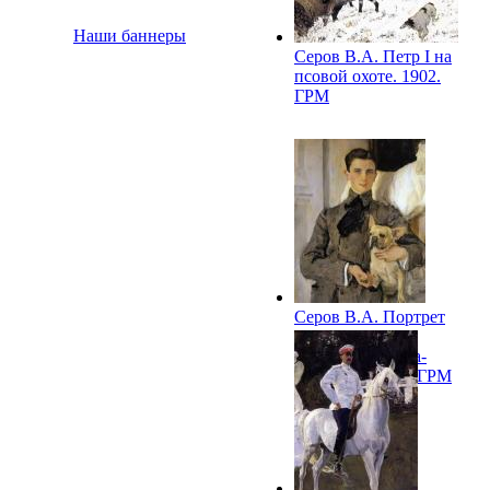
Наши баннеры
Серов В.А. Петр I на
псовой охоте. 1902.
ГРМ
Серов В.А. Портрет
графа
Ф.Ф.Сумарокова-
Эльстона. 1903. ГРМ