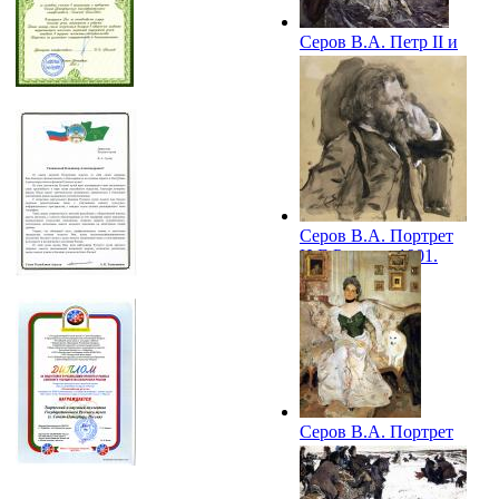
Серов В.А. Петр II и
цесаревна Елизавета
на псовой охоте.
1900. ГРМ
Серов В.А. Портрет
И.Е.Репина. 1901.
ГРМ
Серов В.А. Портрет
княгини З.Н.
Юсуповой. 1902.
ГРМ