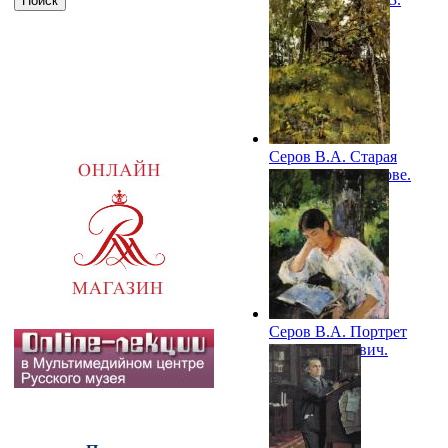
ГРМ
Серов В.А. Старая
баня в Домотканове.
1888. ГРМ
Серов В.А. Портрет
А.Я. Симонович.
1889. ГРМ