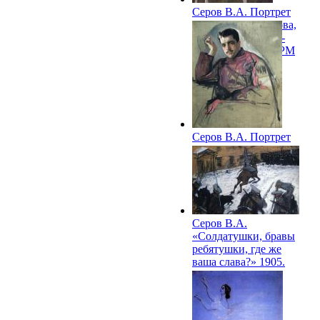
Серов В.А. Портрет
князя Ф.Ф. Юсупова,
графа Сумарокова-
Эльстона. 1903. ГРМ
Серов В.А. Портрет
С.П.Дягилева. 1904.
ГРМ
Серов В.А.
«Солдатушки, бравы
ребятушки, где же
ваша слава?» 1905.
ГРМ