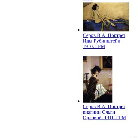
Серов В.А. Портрет
Иды Рубинштейн.
1910. ГРМ
Серов В.А. Портрет
княгини Ольги
Орловой. 1911. ГРМ
© 20