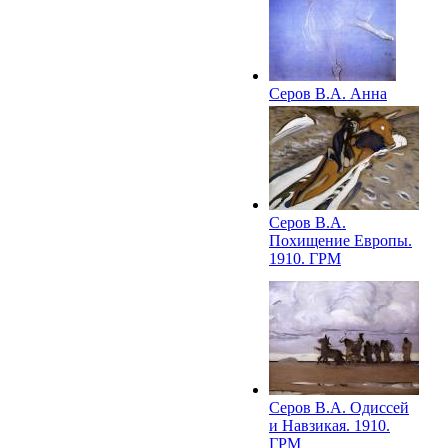
Серов В.А. Анна
Павлова в балете
"Сильфиды". 1909.
ГРМ
Серов В.А.
Похищение Европы.
1910. ГРМ
Серов В.А. Одиссей
и Навзикая. 1910.
ГРМ