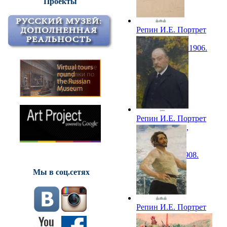
Проекты
Репин И.Е. Портрет
художника
А.И.Куинджи. 1906.
ТОКГ
Репин И.Е. Портрет
И.С.Крючкова,
купеческого
старшины
Петрограда. 1908.
ТОКГ
Мы в соц.сетях
Репин И.Е. Портрет
писателя
Л.Н.Андреева. 1912.