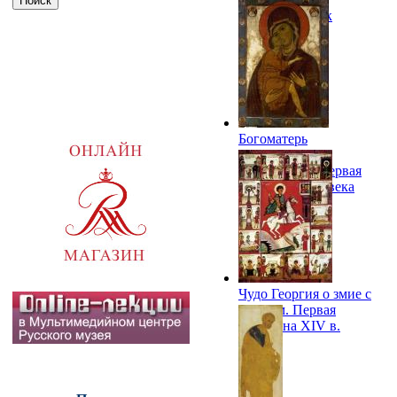
Власы). XII век
Богоматерь
Умиление
Белозерская. Первая
половина XIII века
Чудо Георгия о змие с
житием. Первая
половина XIV в.
ГРМ