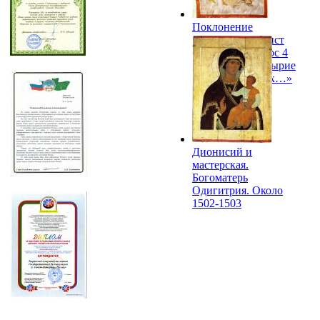
Поклонение
пастухов. Акафист
Богоматери. Икос 4
«Слышаша пастырие
ангелов поющих…»
Дионисий и
мастерская.
Богоматерь
Одигитрия. Около
1502-1503