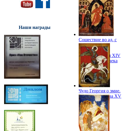
Наши награды
Сошествие во ад, с
Деисусом и
избранными
святыми. Конец XIV
- середина XV века
Чудо Георгия о змие.
Вторая половина XV
в. ГРМ