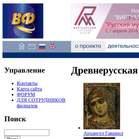
Древнерусская
Управление
Контакты
Карта сайта
ФОРУМ
ДЛЯ СОТРУДНИКОВ
филиалов
Поиск
Архангел Гавриил
(Ангел Златые