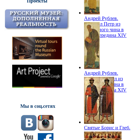
Проекты
Андрей Рублев.
Апостол Петр из
деисусного чина в
рост. Середина XIV
века
Андрей Рублев.
Апостол Павел из
деисусного чина в
рост. Середина XIV
века
Мы в соц.сетях
Святые Борис и Глеб.
Середина XIV в.
ГРМ