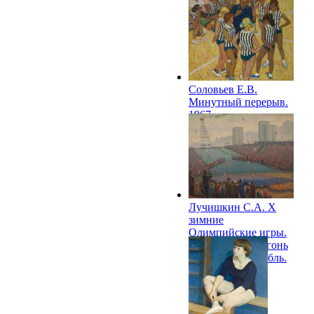
П.П.Тюленева. 1967
Соловьев Е.В.
Минутный перерыв.
1967
Лучишкин С.А. X
зимние
Олимпийские игры.
Олимпийский огонь
загорелся. Гренобль.
1968