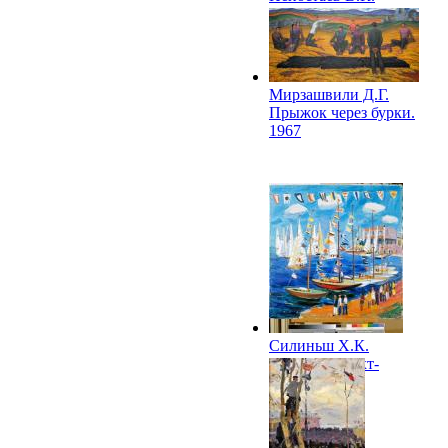
Портрет Татьяны
Морозычевой. 1967
Мирзашвили Д.Г.
Прыжок через бурки.
1967
Силиньш Х.К.
Праздник в яхт-
клубе. 1967