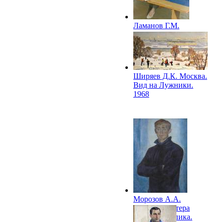
Ламанов Г.М.
Гимнастка
(Спортсменка). 1968
Ширяев Д.К. Москва.
Вид на Лужники.
1968
Морозов А.А.
Портрет мастера
спорта К.Чепика.