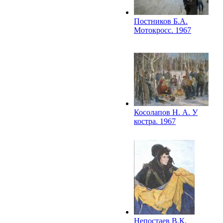
Постников Б.А.
Мотокросс. 1967
Косолапов Н. А. У
костра. 1967
Непостаев В.К.