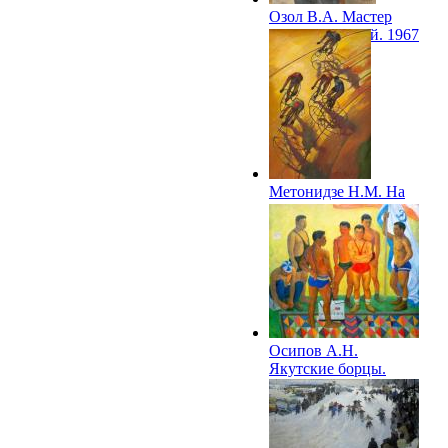
Озол В.А. Мастер
спорта Канский. 1967
Метонидзе Н.М. На
вираже. 1967
Осипов А.Н.
Якутские борцы.
1967