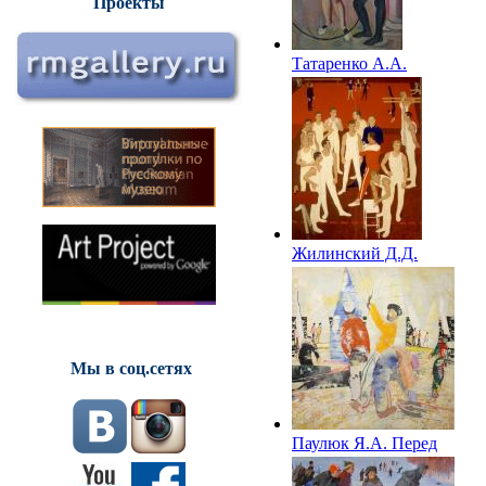
Проекты
Татаренко А.А.
Гимнастки. 1965
Жилинский Д.Д.
Гимнасты СССР.
1964 – 1965
Мы в соц.сетях
Паулюк Я.А. Перед
стартом. Яхты. 1966