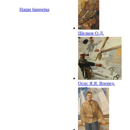
Наши баннеры
Шелков О.Д.
Гонщики. 1967
Осис Я.Я. Вперед.
1967