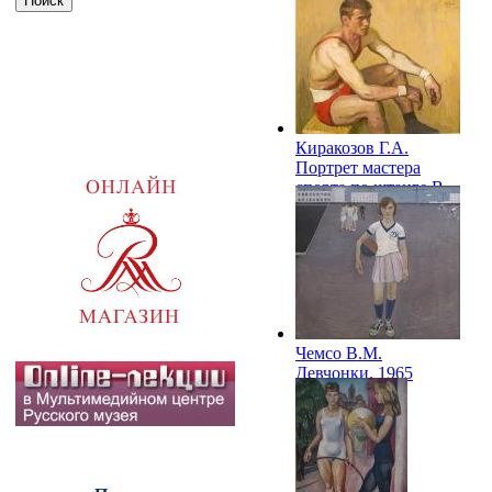
Киракозов Г.А.
Портрет мастера
спорта по штанге В.
Рыбкина. 1965
Чемсо В.М.
Девчонки. 1965