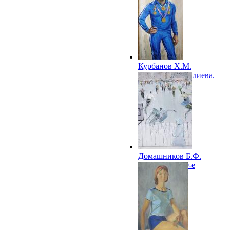
1968
Курбанов Х.М.
Портрет Али Алиева.
1969
Домашников Б.Ф.
Стадион. 1970-е