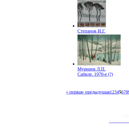
века
Степанов И.Г.
Зимний стадион
(Зима. Каток). 1970
Мурниек Л.П.
Сабиле. 1970-е (?)
« первая
‹ предыдущая
1
2
3
4
5
6
7
8
© 20
Условия испо