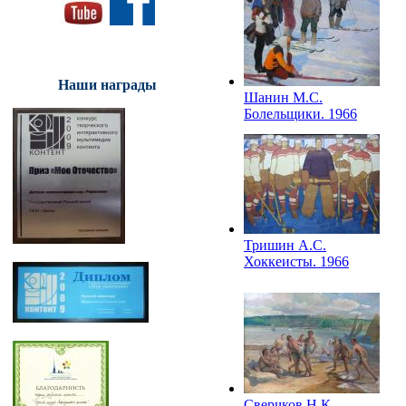
Наши награды
Шанин М.С.
Болельщики. 1966
Тришин А.С.
Хоккеисты. 1966
Сверчков Н.К.