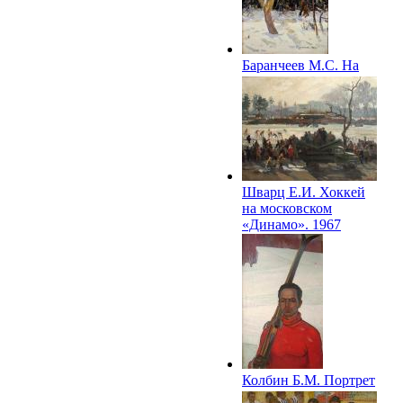
Баранчеев М.С. На
стадионе «Динамо».
1967
Шварц Е.И. Хоккей
на московском
«Динамо». 1967
Колбин Б.М. Портрет
мастера спорта