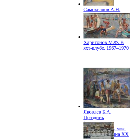
Самохвалов А.Н.
Девушка с цветком
(не окончена). 1970
Харитонов М.Ф. В
яхт-клубе. 1967–1970
Яковлев Б.А.
Праздник
физкультуры.
Стадион «Динамо».
Вторая половина XX