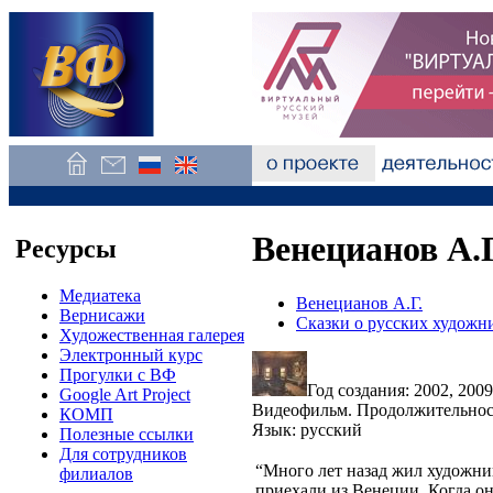
Венецианов А.Г
Ресурсы
Медиатека
Венецианов А.Г.
Вернисажи
Сказки о русских художн
Художественная галерея
Электронный курс
Прогулки с ВФ
Год создания: 2002, 2009
Google Art Project
Видеофильм. Продолжительност
КОМП
Язык: русский
Полезные ссылки
Для сотрудников
“Много лет назад жил художни
филиалов
приехали из Венеции. Когда он