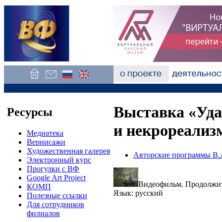
Выставка «Уда
Ресурсы
и некрореализ
Медиатека
Вернисажи
Художественная галерея
Авторские программы В.
Электронный курс
Прогулки с ВФ
Google Art Project
Видеофильм. Продолжит
КОМП
Язык: русский
Полезные ссылки
Для сотрудников
филиалов