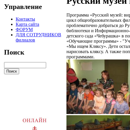
Русский музей
Управление
Программа «Русский музей: вир
Контакты
цикл общеобразовательных филь
Карта сайта
проблематично добраться до Ру
ФОРУМ
библиотеки и Информационно-о
ДЛЯ СОТРУДНИКОВ
детского сада «Чебурашка» в п
филиалов
«Обучающие программы» - "Учи
«Мы ищем Кляксу». Дети остал
Поиск
нарисовать кляксу. А также по
программами.