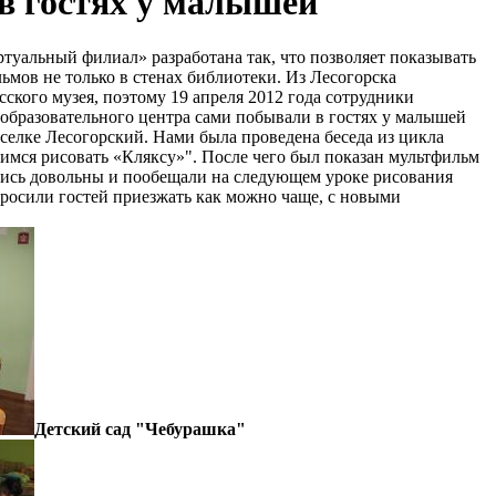
 в гостях у малышей
туальный филиал» разработана так, что позволяет показывать
мов не только в стенах библиотеки. Из Лесогорска
сского музея, поэтому 19 апреля 2012 года сотрудники
бразовательного центра сами побывали в гостях у малышей
оселке Лесогорский. Нами была проведена беседа из цикла
мся рисовать «Кляксу»". После чего был показан мультфильм
ись довольны и пообещали на следующем уроке рисования
просили гостей приезжать как можно чаще, с новыми
Детский сад "Чебурашка"