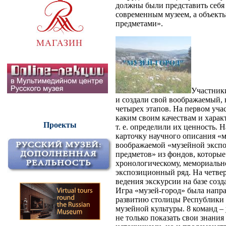
должны были представить себя
современным музеем, а объект
предметами».
Участники
и создали свой воображаемый, 
четырех этапов. На первом уча
каким своим качествам и харак
Проекты
т. е. определили их ценность. 
карточку научного описания «м
воображаемой «музейной экспо
предметов» из фондов, которые
хронологическому, мемориальн
экспозиционный ряд. На четве
ведения экскурсии на базе соз
Игра «музей-город» была напр
развитию столицы Республики 
музейной культуры. 8 команд –
не только показать свои знани