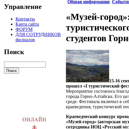
Общая информация
Событи
Управление
«Музей-город»:
Контакты
Карта сайта
туристическог
ФОРУМ
ДЛЯ СОТРУДНИКОВ
студентов Гор
филиалов
Поиск
15-16 се
прошел «I туристический фес
Мероприятие состоялось благо
города Горно-Алтайска. Его це
среде. Фестиваль включил в се
краеведения, туристической пе
Краеведческий конкурс прохо
«Музей-город» (авторская му
сотрудника ИОЦ «Русский му