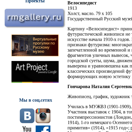
Проекты
Велосипедист
1913
Холст, масло. 79 х 105
Государственный Русский музе
Картину «Велосипедист» приня
футуристической живописи не т
искусстве начала 1910-х годов
признаки футуризма: многокра
запечатленной во временной и
фрагментов уличных вывесок, 
городской суеты, шума, движен
выверена и уравновешена как по
классических произведений фу
формирующих новую эстетику в
Гончарова Наталия Сергеевн
Живописец, график, художник т
Мы в соц.сетях
Училась в МУЖВЗ (1901-1909),
Участник выставок с 1904, в то
постимпрессионистов (Лондон, 
1914), 1-го немецкого Осеннего
примитив» (1914), «1915 год»; 