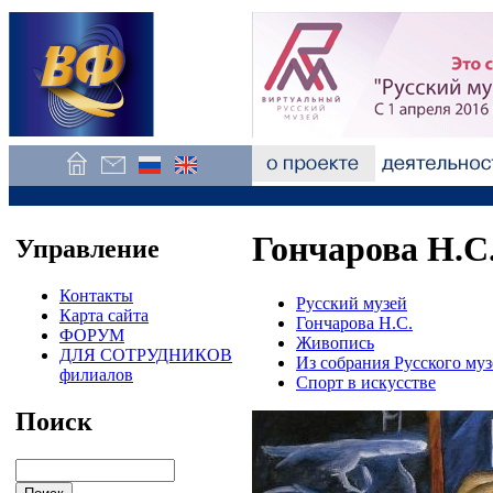
Гончарова Н.С.
Управление
Контакты
Русский музей
Карта сайта
Гончарова Н.С.
ФОРУМ
Живопись
ДЛЯ СОТРУДНИКОВ
Из собрания Русского муз
филиалов
Спорт в искусстве
Поиск