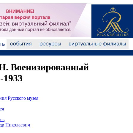
Н. Военизированный
-1933
ния Русского музея
ея
сь
р Николаевич