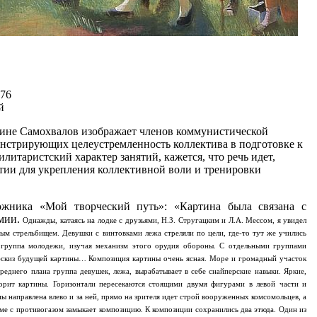
276
й
ине Самохвалов изображает членов коммунистической
нстрирующих целеустремленность коллектива в подготовке к
литаристский характер занятий, кажется, что речь идет,
тии для укрепления коллективной воли и тренировки
.
жника «Мой творческий путь»: «Картина была связана с
мии.
Однажды, катаясь на лодке с друзьями, Н.З. Стругацким и Л.А. Мессом, я увидел
ым стрельбищем. Девушки с винтовками лежа стреляли по цели, где-то тут же учились
а группа молодежи, изучая механизм этого орудия обороны. С отдельными группами
 эскиз будущей картины…
Композиция картины очень ясная. Море и громадный участок
реднего плана группа девушек, лежа, вырабатывает в себе снайперские навыки. Яркие,
рит картины. Горизонтали пересекаются стоящими двумя фигурами в левой части и
ы направлена влево и за ней, прямо на зрителя идет строй вооруженных комсомольцев, а
юме с противогазом замыкает композицию.
К композиции сохранились два этюда. Один из