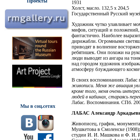
Проекты
1931
Холст, масло. 132,5 х 204,5
Государственный Русский муз
Художник чутко улавливает мо
мифов, ситуаций и положений, 
фантастично. Наиболее вырази
дирижабли. Огромными светящи
приводят в волнение восторже
ребятишек. Они похожи на рук
люди выводят из ангара на тон
над городом художник изобража
атмосферу блуждающего космиче
В своих воспоминаниях Лабас п
живописи. Меня же авиация увл
кроме того, меня очень интере
людей в кабинах, стараясь пер
Лабас. Воспоминания. СПб. 200
Мы в соц.сетях
ЛАБАС Александр Аркадьев
Живописец, график, монументал
Мушкетова в Смоленске (1908);
студии И. И. Машкова и Ф. И. Р