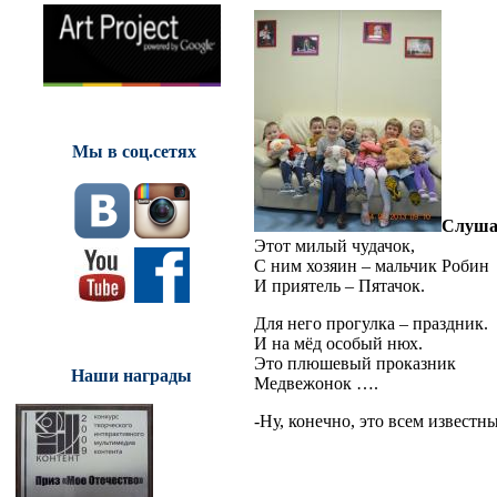
Мы в соц.сетях
Слушае
Этот милый чудачок,
С ним хозяин – мальчик Робин
И приятель – Пятачок.
Для него прогулка – праздник.
И на мёд особый нюх.
Это плюшевый проказник
Наши награды
Медвежонок ….
-Ну, конечно, это всем извест