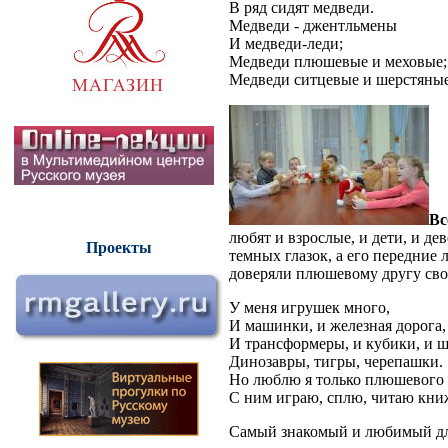
В ряд сидят медведи.
Медведи - джентльмены
И медведи-леди;
Медведи плюшевые и меховые;
Медведи ситцевые и шерстян
Вс
любят и взрослые, и дети, и де
Проекты
темных глазок, а его передние 
доверяли плюшевому другу сво
У меня игрушек много,
И машинки, и железная дорога,
И трансформеры, и кубики, и 
Динозавры, тигры, черепашки.
Но люблю я только плюшевого
С ним играю, сплю, читаю кни
Самый знакомый и любимый для