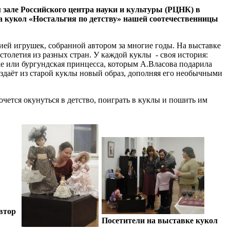
 зале Российского центра науки и культуры (РЦНК) в
 кукол «Ностальгия по детству» нашей соотечественницы
ией игрушек, собранной автором за многие годы. На выставке
толетия из разных стран. У каждой куклы - своя история:
лке или бургундская принцесса, которым А.Власова подарила
здаёт из старой куклы новый образ, дополняя его необычными
очется окунуться в детство, поиграть в куклы и пошить им
втор
Посетители на выставке кукол