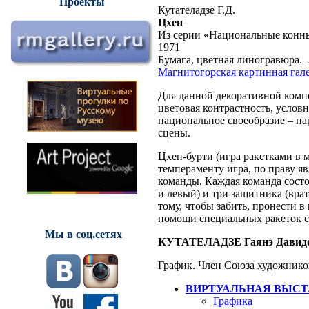
Проекты
Кутателадзе Г.Д.
Цхен
Из серии «Национальные конн
1971
Бумага, цветная линогравюра. Л.
Магнитогорская картинная гал
Для данной декоративной комп
цветовая контрастность, услов
национальное своеобразие – на
сцены.
Цхен-бурти (игра ракетками в 
темпераменту игра, по праву яв
команды. Каждая команда сост
и левый) и три защитника (вра
тому, чтобы забить, пронести 
помощи специальных ракеток с
Мы в соц.сетях
КУТАТЕЛАДЗЕ Гаянэ Давид
График. Член Союза художник
ВИРТУАЛЬНАЯ ВЫСТ
Графика