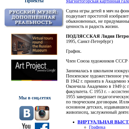
Проекты
Магнитогорская картинная гал
Сцена игры детей в мяч на фон
подкупает простотой изобрази
обыкновенных, не придуманных
ценность и радость жизни.
ПОДЛЯССКАЯ Лидия Петро
1995, Санкт-Петербург)
График.
Член Союза художников СССР (
Занималась в школьном изокру
Пензенское художественное уч
В 1942 г. принята в Академию 
Окончила Академию в 1949 (с п
факультета. С 1953 г. – ассист
1955 завершает педагогическую
Мы в соц.сетях
по творческим договорам. Иллю
основном детских, издававших
живописец, заслуженный деяте
ВИРТУАЛЬНАЯ ВЫСТ
Графика