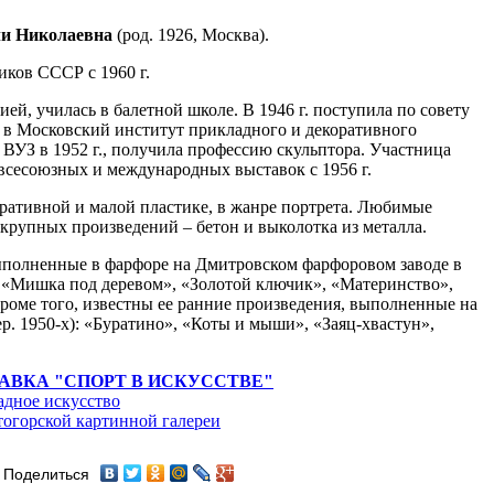
 Николаевна
(род. 1926, Москва).
иков СССР с 1960 г.
ией, училась в балетной школе. В 1946 г. поступила по совету
в Московский институт прикладного и декоративного
 ВУЗ в 1952 г., получила профессию скульптора. Участница
всесоюзных и международных выставок с 1956 г.
ративной и малой пластике, в жанре портрета. Любимые
 крупных произведений – бетон и выколотка из металла.
ыполненные в фарфоре на Дмитровском фарфоровом заводе в
, «Мишка под деревом», «Золотой ключик», «Материнство»,
 Кроме того, известны ее ранние произведения, выполненные на
р. 1950-х): «Буратино», «Коты и мыши», «Заяц-хвастун»,
АВКА "СПОРТ В ИСКУССТВЕ"
адное искусство
огорской картинной галереи
Поделиться