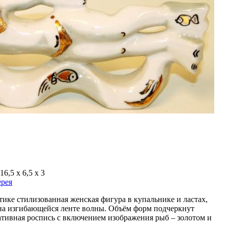
6,5 х 6,5 х 3
ерея
тике стилизованная женская фигура в купальнике и ластах,
на изгибающейся ленте волны. Объём форм подчеркнут
ативная роспись с включением изображения рыб – золотом и