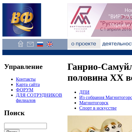
Ганрио-Самуйл
Управление
половина XX в
Контакты
Карта сайта
ФОРУМ
ДПИ
ДЛЯ СОТРУДНИКОВ
Из собрания Магнитогорс
филиалов
Магнитогорск
Спорт в искусстве
Поиск