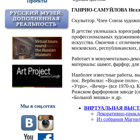
Проекты
ГАНРИО-САМУЙЛОВА Нелли
Скульптор. Член Союза художн
В детстве увлекалась хореограф
профессиональных художников 
искусства. Окончив с отличием
московских, республиканских, 
Работает в монументально-деко
материалы: шамот, фарфор; для
Наиболее известные работы, в
пос. Вербилки: «Водное поло»
«Утро», «Вечер» (все 1970-х).
Рижском фарфоровом заводе (се
«Больной мишка» и др.
Мы в соц.сетях
ВИРТУАЛЬНАЯ ВЫСТ
Декоративно-прикл
Из собрания Магнит