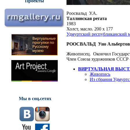
Проекты
Роосвальд У.А.
Таллинская регата
1983
Холст, масло. 200 х 177
Удмуртский республиканский м
РООСВАЛЬД Уно Альбертов
Живописец. Окончил Государст
Член Союза художников СССР с
ВИРТУАЛЬНАЯ ВЫСТ
Живопись
Из сбрания Удмуртс
Мы в соц.сетях