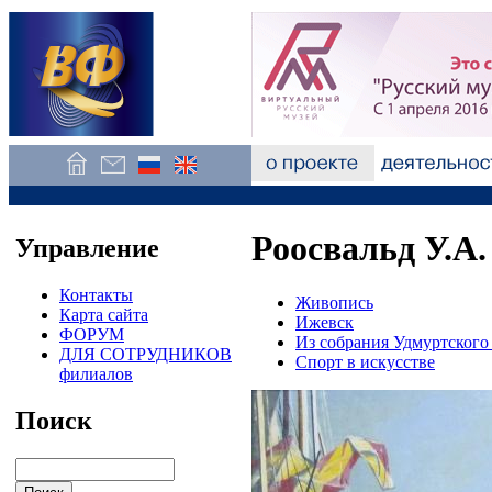
Роосвальд У.А.
Управление
Контакты
Живопись
Карта сайта
Ижевск
ФОРУМ
Из собрания Удмуртского
ДЛЯ СОТРУДНИКОВ
Спорт в искусстве
филиалов
Поиск