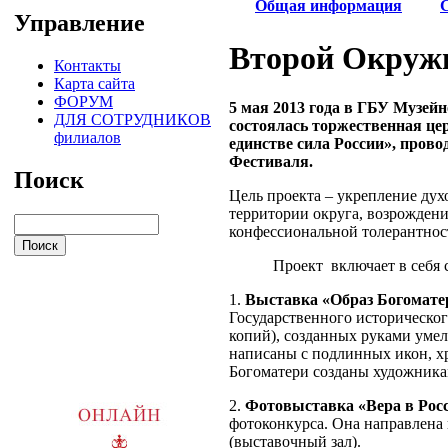
Общая информация
Управление
Второй Окруж
Контакты
Карта сайта
ФОРУМ
5 мая 2013 года в ГБУ Музей
ДЛЯ СОТРУДНИКОВ
состоялась торжественная це
филиалов
единстве сила России», пров
Фестиваля.
Поиск
Цель проекта – укрепление ду
территории округа, возрождени
конфессиональной толерантнос
Проект включает в себя
1.
Выставка «Образ Богомате
Государственного историческог
копий), созданных руками уме
написаны с подлинных икон, х
Богоматери созданы художника
2.
Фотовыставка «Вера в Рос
фотоконкурса. Она направлена
(выставочный зал).