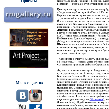
Проекты
международным: Украина и Беларусь, Казах
Германия — граждане этих стран попробова
Гран-при конкурса достался все же петербу
обладательницей янтарной «Свечи К.Р.», к
Царскосельская янтарная мастерская под ру
туристической поездки в Стокгольм - ее пр
Все остальные места распределились по г
группе стала
Александра Самсонова
из г.
номинации «Русские принцессы», посвящен
Дмитрий Бобылев
из г.Серова (Свердловск
росток петровского дуба, и теперь в Сверд
сад". Первые места в номинации «Романс 
Ие Киве
из г. Донецка (Украина) , а в мла
(Молдова). А завершила список победител
Швецова
стала первой в номинации «Люби
номинации конкурса меняются, но одна ос
ведь инициатором конкурса выступил Русск
встречает живой интерес.
«Надо иметь большую смелость, и любовь, и
об искусстве...» - сказал, узнав об этом к
чья выставка проходит сейчас в Строгановс
Да, всех участников конкурса объединяет о
культуре и искусству. Ко всему тому, что л
Константин Романов. Не случайно плафон н
Мраморном дворце расписан на тему «Аллег
знаменитая ныне «Лунная ночь на Днепре»
Мы в соц.сетях
Константинович писал стихи и переводил з
музицировал. Собирал у себя во дворце лит
спектакли, в которых сам же принимал участ
постепенно становится неким сообществом,
«КаэРомания». Так названа книга работ кон
странице группы конкурса
ВКонтакте
), т
(kaeromania.ru). И действительно: конкурс
возможность общения, знакомства с самыми
награждение в Мраморном было только нач