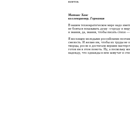
взлетов.
Матиас Ханс
коллекционер, Германия
В нашем технократическом мире надо имет
не бояться показывать душу «городу и мир
и знания, да, знания, чтобы писать стихи — 
Я восхищен молодыми российскими поэтами
смелость. И желаю им, чтобы их труды не о
творцы, росли и достигали вершин мастерст
готов им в этом помочь. Ну, а поскольку к
надежду, что однажды в нем зазвучат и сти