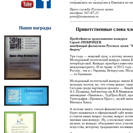
отправились на экскурсию в Павловск по ме
Пресс-служба Русского музея:
тел/факс 347-87-21
press@rusmuseum.ru
Наши награды
Приветственные слова чл
Председатель оргкомитета конкурса
Сергей ЛЮБИМЦЕВ,
заведующий филиалами Русского музея "
дворец"
Три года — немалый срок, а потому можно 
Молодежный поэтический конкурс имени К.Р
петербургской. Конкурс приобрел известнос
международного. И по праву: в 2013 году 
России , так и с Украины, Белоруссии, Мол
— из Германии.
Молодежный поэтический конкурс имени К.Р
молодых поэтов, но, что очень важно: такж
Сегодня среди партнеров проекта — Лицей
А.С.Пушкина, библиотека им.В.В.Маяковско
заповедник «Павловск», ТурПрессКлуб, пр
Типография «Премиум Пресс», музей-запов
Матиаса Ханса.
А потому книгу стихов финалистов конкур
будет называться и официальный сайт конку
и совсем юных вокруг поэзии, вокруг истин
призван наш конкурс. Ну, а поскольку изн
музеем, то конкурс объединяет всех участн
искусства, которому традиционно посвящен