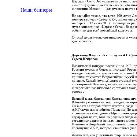
Царскому Селу. Это удивительное место вс
«конституцией», оно стало «землей обетов
и поистине Меккой — для русских поэтов и
Наши баннеры
Не случайно также, что в год 400-летия Д
конкурса вручат «Свечу К.Р.», выполненну
мастерской. Осенью 2013 они завершат ре
музея-заповедника «Царское Село». Возро
событием для всей российской культуры.
От всей души желаю организаторам и участ
вдохновения.
Директор Всероссийского музея А.С.Пуш
Сергей Некрасов
Поэтический конкурс, посвященный К.Р., п
Русским музеем и Союзом писателей России
молодых людей, интересующихся поэзией. В
принимают участие Всероссийский музей А
понятно. Самый крупный литературный музе
посвященный Пушкину, не мог не стать пар
интересного поэтического состязания моло
городе .
Великий князь Константин Константинович (
Юбилейную комиссию по проведению торже
Он же стал автором текста кантаты, созда
А.К.Глазуновым к юбилею Пушкина. По заве
хранившиеся в его доме в Мраморном дворц
изумрудом поэта, были переданы в Академ
сегодня находятся в фондах нашего музея.
Пушкина и Лицейский фонд готовы принять
посвященном К.Р., который становится уж
Желаю всем его участникам творческого вд