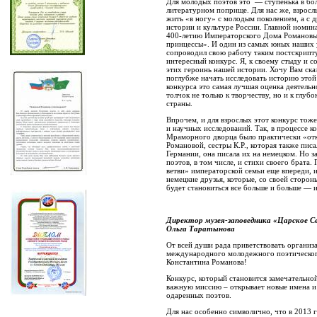
Для молодых поэтов это — ступенька в бо
литературном поприще. Для нас же, взросл
жить «в ногу» с молодым поколением, а с 
истории и культуре России. Главной номи
400-летию Императорского Дома Романовых
принцессы». И один из самых юных наших у
сопроводил свою работу таким постскрипту
интересный конкурс. Я, к своему стыду и с
этих героинь нашей истории. Хочу Вам сказ
поглубже начать исследовать историю этой
конкурса это самая лучшая оценка деятельн
толчок не только к творчеству, но и к глу
страны.
Впрочем, и для взрослых этот конкурс тож
и научных исследований. Так, в процессе 
Мраморного дворца было практически «от
Романовой, сестры К.Р., которая также писа
Германии, она писала их на немецком. Но 
поэтов, в том числе, и стихи своего брата.
ветви» императорской семьи еще впереди, 
немецкие друзья, которые, со своей сторон
будет становиться все больше и больше — и
Директор музея-заповедника «Царское С
Ольга Таратынова
От всей души рада приветствовать организ
международного молодежного поэтическог
Константина Романова!
Конкурс, который становится замечательно
важную миссию – открывает новые имена и
одаренных поэтов.
Для нас особенно символично, что в 2013 