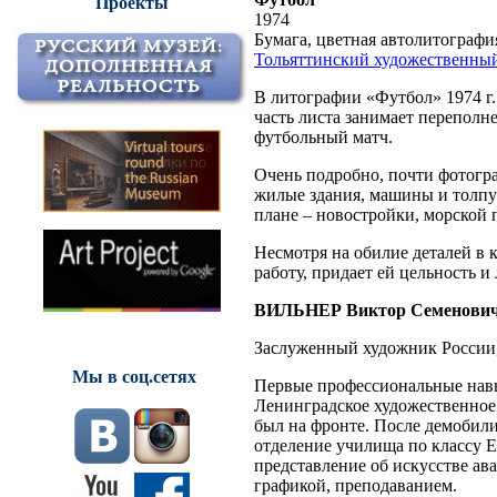
Проекты
1974
Бумага, цветная автолитография.
Тольяттинский художественны
В литографии «Футбол» 1974 г.
часть листа занимает переполн
футбольный матч.
Очень подробно, почти фотогр
жилые здания, машины и толпу 
плане – новостройки, морской
Несмотря на обилие деталей в 
работу, придает ей цельность 
ВИЛЬНЕР Виктор Семенови
Заслуженный художник России,
Мы в соц.сетях
Первые профессиональные навы
Ленинградское художественное 
был на фронте. После демобили
отделение училища по классу 
представление об искусстве ав
графикой, преподаванием.