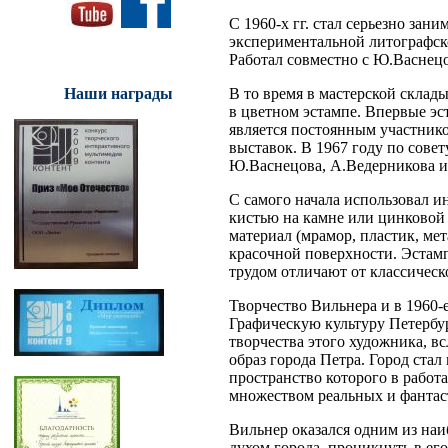
С 1960-х гг. стал серьезно зан
экспериментальной литографской
Работал совместно с Ю.Васнец
В то время в мастерской склад
Наши награды
в цветном эстампе. Впервые эс
является постоянным участник
выставок. В 1967 году по сове
Ю.Васнецова, А.Ведерникова и
С самого начала использовал и
кистью на камне или цинковой
материал (мрамор, пластик, ме
красочной поверхности. Эстам
трудом отличают от классическ
Творчество Вильнера и в 1960-
Графическую культуру Петербур
творчества этого художника, 
образ города Петра. Город стал
пространство которого в рабо
множеством реальных и фантас
Вильнер оказался одним из наи
духом города, проникнуть в е