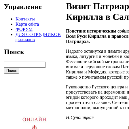
Визит Патриар
Управление
Кирилла в Са
Контакты
Карта сайта
ФОРУМ
Поистине историческим собы
ДЛЯ СОТРУДНИКОВ
Всея Руси Кирилла в правосл
филиалов
Патриарха.
Поиск
Надолго останутся в памяти др
языка, литургия и молебен в к
Фессалоникийской митрополии,
внимали верующие словам Патр
Кирилла и Мефодия, которые з
также о почитаемом русской п
Руководство Русского центра и
присутствовать на церемонии
эгидой которого проходит наш
просветители славян», Святей
митрополии, выпущенной к сото
Н.Супоницкая