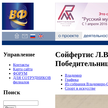
Сойфертис Л.В.
Управление
Победительниц
Контакты
Карта сайта
ФОРУМ
Владимир
ДЛЯ СОТРУДНИКОВ
Графика
филиалов
Из собрания Владимиро-С
Спорт в искусстве
Поиск