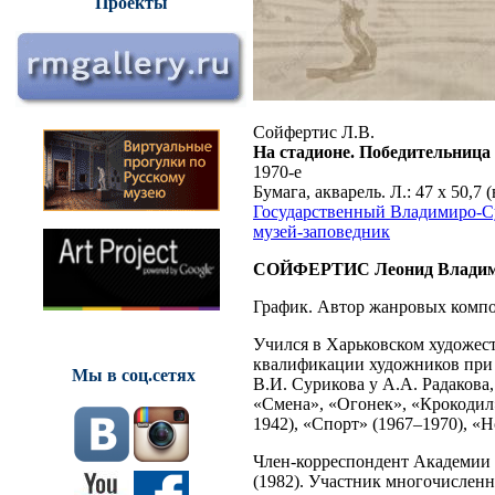
Проекты
Сойфертис Л.В.
На стадионе. Победительница
1970-е
Бумага, акварель. Л.: 47 x 50,7 (
Государственный Владимиро-С
музей-заповедник
СОЙФЕРТИС Леонид Владим
График. Автор жанровых компо
Учился в Харьковском художес
квалификации художников при 
Мы в соц.сетях
В.И. Сурикова у А.А. Радакова
«Смена», «Огонек», «Крокодил»
1942), «Спорт» (1967–1970), «
Член-корреспондент Академии
(1982). Участник многочислен