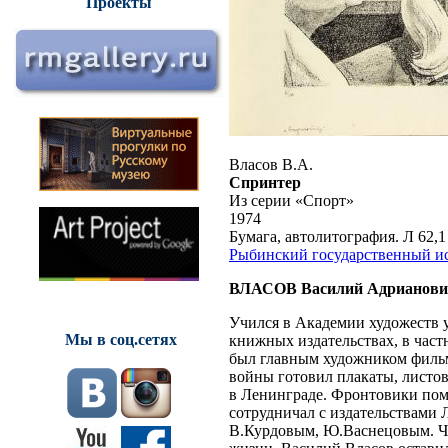
Проекты
Власов В.А.
Спринтер
Из серии «Спорт»
1974
Бумага, автолитография. Л 62,1 
Рыбинский государственный ис
ВЛАСОВ Василий Адрианови
Учился в Академии художеств у
Мы в соц.сетях
книжных издательствах, в частн
был главным художником фильм
войны готовил плакаты, листо
в Ленинграде. Фронтовики пом
сотрудничал с издательствами
В.Курдовым, Ю.Васнецовым. Че