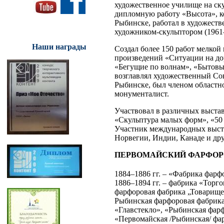
художественное училище на ску
дипломную работу «Высота», ко
Рыбинске, работал в художест
художником-скульптором (1961
Наши награды
Создал более 150 работ мелкой
произведений «Ситуации на дор
«Бегущие по волнам», «Бытовы
возглавлял художественный Со
Рыбинске, был членом областно
монументалист.
Участвовал в различных выстав
«Скульптура малых форм», «50 
Участник международных выста
Норвегии, Индии, Канаде и дру
ПЕРВОМАЙСКИЙ ФАРФОРОВЫЙ
1884–1886 гг. – «Фабрика фар
1886–1894 гг. – фабрика «Торг
фарфоровая фабрика „Товарищес
Рыбинская фарфоровая фабрика
«Главстекло», «Рыбинская фарф
«Первомайская /Рыбинская/ фар