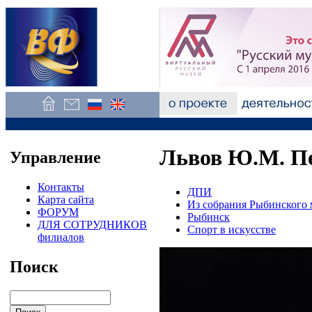
Львов Ю.М. Пе
Управление
Контакты
ДПИ
Карта сайта
Из собрания Рыбинского 
ФОРУМ
Рыбинск
ДЛЯ СОТРУДНИКОВ
Спорт в искусстве
филиалов
Поиск