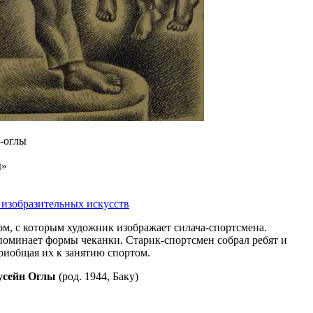
-оглы
ы»
 изобразительных искусств
м, с которым художник изображает силача-спортсмена.
оминает формы чеканки. Старик-спортсмен собрал ребят и
риобщая их к занятию спортом.
сейн Оглы
(род. 1944, Баку)