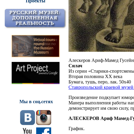
Проекты
Алескеров Ариф-Мамед Гусейн
Силач
Из серии «Старики-спортсмен
Вторая половина XX века
Бумага, тушь, перо, лак. 50х40
Ставропольский краевой музей
Произведение подкупает юморо
Мы в соц.сетях
Манера выполнения работы нап
демонстрирует им свою силу, п
АЛЕСКЕРОВ Ариф Мамед-Гу
График.