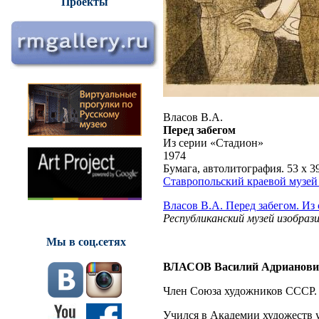
Проекты
Власов В.А.
Перед забегом
Из серии «Стадион»
1974
Бумага, автолитография. 53 x 3
Ставропольский краевой музей
Власов В.А. Перед забегом. Из
Республиканский музей изобра
Мы в соц.сетях
ВЛАСОВ Василий Адрианови
Член Союза художников СССР.
Учился в Академии художеств 