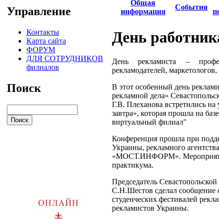
Общая
События
Управление
информация
п
Контакты
День работник
Карта сайта
ФОРУМ
ДЛЯ СОТРУДНИКОВ
День рекламиста – профе
филиалов
рекламодателей, маркетологов,
Поиск
В этот особенный день реклам
рекламной дела» Севастопольск
Г.В. Плеханова встретились на
завтра», которая прошла на ба
виртуальный филиал"
Конференция прошла при подде
Украины, рекламного агентств
«МОСТ.ИНФОРМ». Мероприятие 
практикума.
Председатель Севастопольской 
С.Н.Шестов сделал сообщение 
студенческих фестивалей рекла
рекламистов Украины.