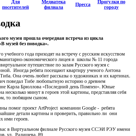
Для
Медиатека
Прогулки по
Пресса
посетителей
филиала
городу
водка
ого музея прошла очередная встреча из цикла
В музей без поводка».
о учебного года приходят на встречу с русским искусством
уманитарно-экономического лицея и школы № 11 города
виртуальное путешествие по залам Русского музея с
ной. Иногда ребята посещают квартиру ученого Антона
 Тиба. Она очень любит рассказы о художниках и их картинах.
вич поведал Тибе любопытную историю о древнем
тине Карла Брюллова «Последний день Помпеи». Юные
а несколько минут в героев этой картины, представляя себя
ом, то любящим сыном.
тины помог проект ArtProject компании Google - ребята
ьчайшие детали картины и проверить, правильно ли они
х ими героев.
 вас в Виртуальном филиале Русского музея ССЭИ РЭУ имени
ов, ул. Радищева, 89