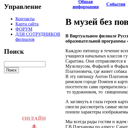
Общая
События
Управление
информация
Контакты
В музей без по
Карта сайта
ФОРУМ
ДЛЯ СОТРУДНИКОВ
В Виртуальном филиале Русск
филиалов
образовательной программы «
Поиск
Каждую пятницу в течение всег
учащиеся начальных классов г
Саратова. Они отправляются в 
Музелиусом, Фафалей и Фафали
Платоновича, где живет собака
В эту пятницу Антон Платоно
римском городе Помпея и кар
посетители сами превратились н
то художником, то священник
А заглянуть в глаза героев кар
смогли рассмотреть самые мел
поняли характеры изображаемы
Мы всегда рады гостям и ждем
Г.В.Плеханова по адресу: Сарат