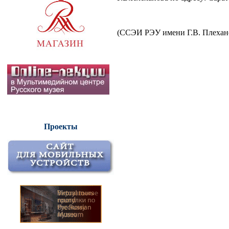
(ССЭИ РЭУ имени Г.В. Плеханов
Проекты