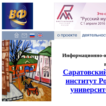
Информационно-об
Саратовский
институт Р
университ