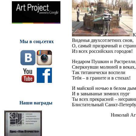
К
Виденья двухсотлетних снов,
Мы в соц.сетях
О, самый призрачный и стран
Из всех российских городов!
Недаром Пушкин и Растрелли
Сверкнувши молнией в веках,
Так титанически воспели
Тебя – в граните и в стихах!
И майской ночью в белом дым
И в завываньи зимних пург
Ты всех прекрасней – несрав
Наши награды
Блистательный Санкт-Петербу
Николай Агнив