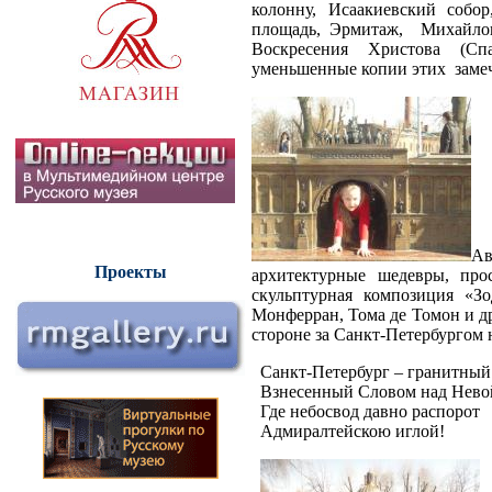
колонну, Исаакиевский собо
площадь, Эрмитаж, Михайлов
Воскресения Христова (Сп
уменьшенные копии этих заме
Ав
Проекты
архитектурные шедевры, про
скульптурная композиция «Зо
Монферран, Тома де Томон и др
стороне за Санкт-Петербургом 
Санкт-Петербург – гранитный 
Взнесенный Словом над Нево
Где небосвод давно распорот
Адмиралтейскою иглой!