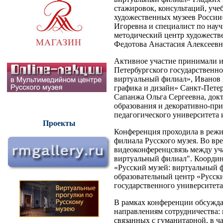
стажировок, консультаций, уч
художественных музеев России
Игоревна и специалист по науч
методический центр художестве
Федотова Анастасия Алексеевн
Активное участие принимали и 
Петербургского государственно
виртуальный филиал», Иванов
графика и дизайн» Санкт-Петер
Сапанжа Ольга Сергеевна, докт
образования и декоративно-при
педагогического университета и
Проекты
Конференция проходила в режи
филиала Русского музея. Во вр
видеоконференцсвязь между уча
виртуальный филиал". Коорди
«Русский музей: виртуальный ф
образовательный центр «Русск
государственного университета
В рамках конференции обсужд
направлениям сотрудничества: 
связанных с гуманитарной, в ч