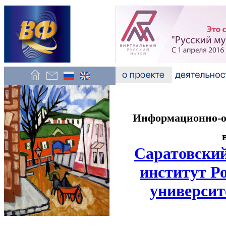
Информационно-об
Саратовский
институт Р
университ