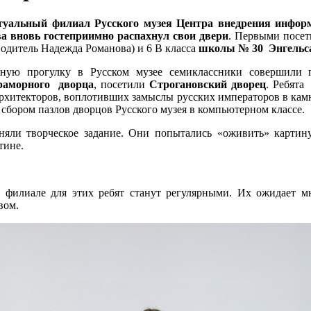
туальный филиал Русского музея Центра внедрения инфор
а вновь гостеприимно распахнул свои двери
. Первыми посе
одитель Надежда Романова) и 6 В класса
школы № 30 Энгельс
ную прогулку в Русском музее семиклассники совершили
аморного дворца
, посетили
Строгановский дворец
. Ребята
архитекторов, воплотивших замыслы русских императоров в камн
сбором пазлов дворцов Русского музея в компьютерном классе.
няли творческое задание. Они попытались «оживить» карти
тине.
 филиале для этих ребят станут регулярными. Их ожидает м
вом.