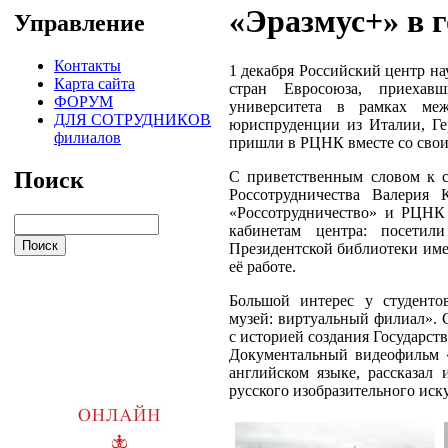
«Эразмус+» в 
Управление
Контакты
1 декабря Российский центр на
Карта сайта
стран Евросоюза, приехав
ФОРУМ
университета в рамках ме
ДЛЯ СОТРУДНИКОВ
юриспруденции из Италии, Ге
филиалов
пришли в РЦНК вместе со свои
Поиск
С приветственным словом к с
Россотрудничества Валерия К
«Россотрудничество» и РЦНК 
кабинетам центра: посетил
Президентской библиотеки име
её работе.
Большой интерес у студенто
музей: виртуальный филиал». 
с историей создания Государст
Документальный видеофильм «
английском языке, рассказал
русского изобразительного иску