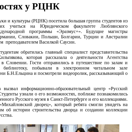
гостях у РЦНК
уки и культуры (РЦНК) посетила большая группа студентов из
ших учиться на Юридическом факультете Люблянского
ждународной программы «Эразмус+». Будущие магистры
рмании, Словакии, Польши, Болгарии, Турции и Австралии
м преподавателем Василкой Саусин.
тудентам обратилась главный специалист представительства
ильпякова, которая рассказала о деятельности Агентства
в Словении. Гости отправились в путешествие по залам и
и библиотеку, побывали в электронном читальном зале
ни Б.Н.Ельцина и посмотрели видеоролик, рассказывающий о
в вызвал информационно-образовательный центр «Русский
Студенты узнали о его возможностях, поближе познакомились
венного Русского музея в Санкт-Петербурге и его коллекциями.
Михайловский дворец», который ребята смогли увидеть на
 им об истории строительства дворца и создании коллекции
сства.