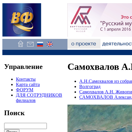
Самохвалов А.
Управление
Контакты
А.Н.Самохвалов из собр
Карта сайта
Волгоград
ФОРУМ
Самохвалов А.Н. Живопи
ДЛЯ СОТРУДНИКОВ
САМОХВАЛОВ Александ
филиалов
Поиск