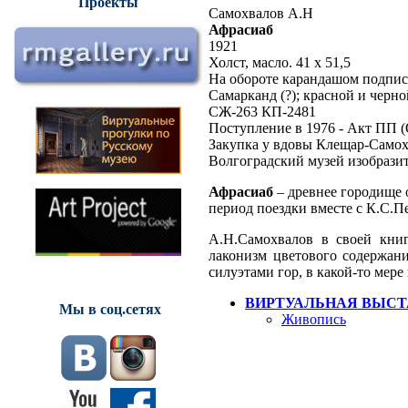
Проекты
Самохвалов А.Н
Афрасиаб
1921
Холст, масло. 41 х 51,5
На обороте карандашом подпись
Самарканд (?); красной и че
СЖ-263 КП-2481
Поступление в 1976 - Акт ПП (
Закупка у вдовы Клещар-Само
Волгоградский музей изобрази
Афрасиаб
– древнее городище 
период поездки вместе с К.С.
А.Н.Самохвалов в своей кни
лаконизм цветового содержани
силуэтами гор, в какой-то мер
ВИРТУАЛЬНАЯ ВЫСТ
Мы в соц.сетях
Живопись