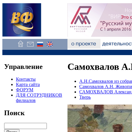
Самохвалов А.
Управление
Контакты
А.Н.Самохвалов из собра
Карта сайта
Самохвалов А.Н. Живопи
ФОРУМ
САМОХВАЛОВ Александ
ДЛЯ СОТРУДНИКОВ
Тверь
филиалов
Поиск