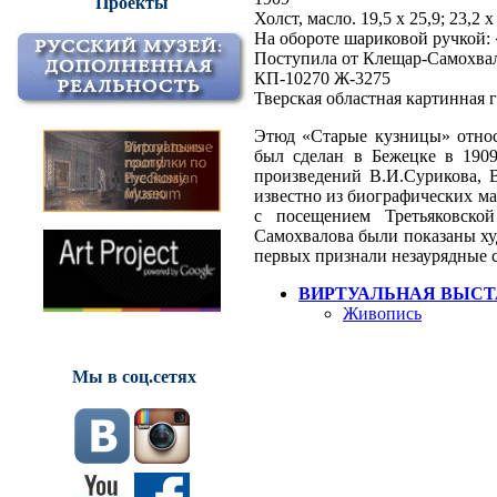
Проекты
Холст, масло. 19,5 х 25,9; 23,2 х
На обороте шариковой ручкой:
Поступила от Клещар-Самохва
КП-10270 Ж-3275
Тверская областная картинная 
Этюд «Старые кузницы» относ
был сделан в Бежецке в 190
произведений В.И.Сурикова, В
известно из биографических ма
с посещением Третьяковско
Самохвалова были показаны х
первых признали незаурядные 
ВИРТУАЛЬНАЯ ВЫСТ
Живопись
Мы в соц.сетях